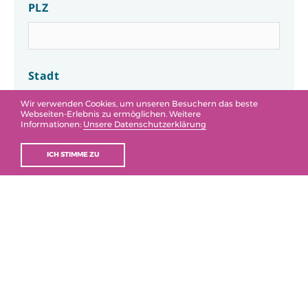
PLZ
Stadt
Wir verwenden Cookies, um unseren Besuchern das beste
Webseiten-Erlebnis zu ermöglichen. Weitere
Informationen:
Unsere Datenschutzerklärung
Geburtsdatum
ICH STIMME ZU
Telefon
E-Mail